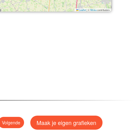
Leaflet
|
©
Minka
contributors
Maak je eigen grafieken
Volgende