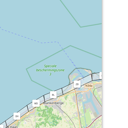
KN
HE
ZB
BL
WD
DH