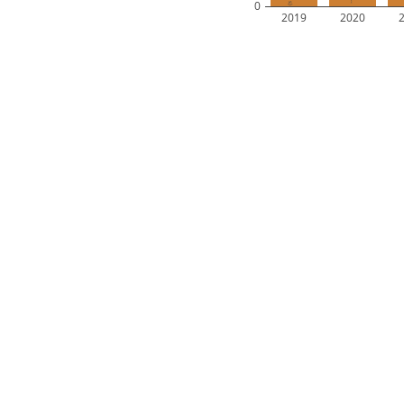
0
2019
2020
Alle surveys bekijken
erke
Oostduinkerke