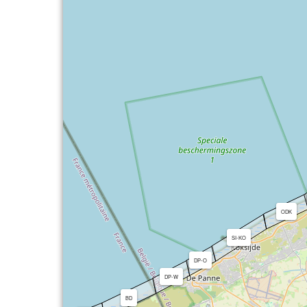
ODK
SI-KO
DP-O
DP-W
BD