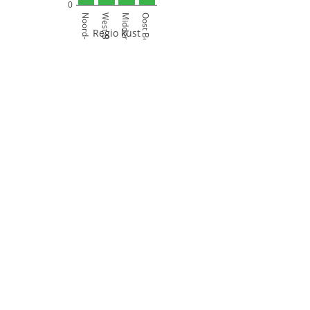
0
Noord-Frankrijk
West België
Midden België
Oost België
Regio kust
Oostduinkerke
Middelk