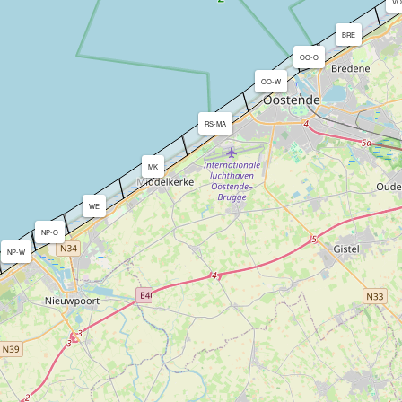
VO
BRE
OO-O
OO-W
RS-MA
MK
WE
NP-O
NP-W