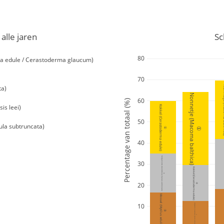
alle jaren
Sc
80
a edule / Cerastoderma glaucum)
70
ta)
Nonnetj
Nonnetje (Macoma balthica)
60
Percentage van totaal (%)
is leei)
Kokkel (Cerastoderma edule)
50
ula subtruncata)
①
①
40
Halfgeknotte strandschelp (Spisula subtruncata)
30
Kokkel (Cerastoderma edule)
②
20
②
Mossel (Mytilus edulis)
10
Halfgeknotte strandschelp (Spisula subtruncata)
③
③