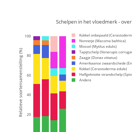
Schelpen in het vloedmerk - over 
Kokkel onbepaald (Cerastoderm
100
Nonnetje (Macoma balthica)
Mossel (Mytilus edulis)
Relatieve soortensamenstelling (%)
Tapijtschelp (Venerupis corruga
80
Zaagje (Donax vittatus)
Amerikaanse zwaardschede (Ens
Kokkel (Cerastoderma edule)
Halfgeknotte strandschelp (Spis
60
Andere
40
20